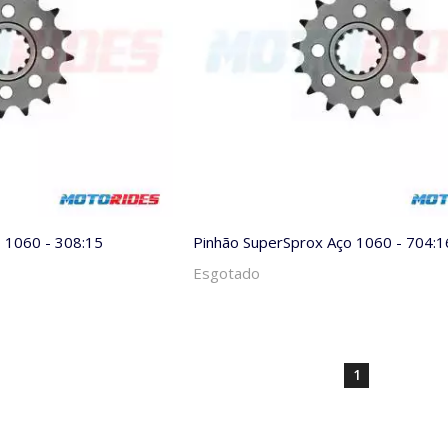
 1060 - 308:15
Pinhão SuperSprox Aço 1060 - 704:1
Esgotado
1