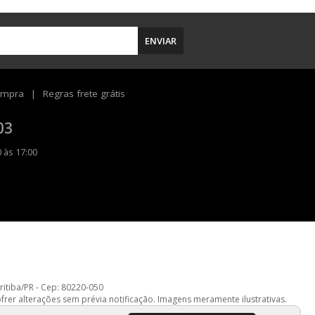
ENVIAR
ompra
Regras frete grátis
03
 às 17:00
uritiba/PR - Cep: 80220-050
er alterações sem prévia notificação. Imagens meramente ilustrativas.