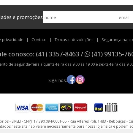
idades e promoções
e privacidade
Contato
Trocas e devoluções
Segurança na c
ale conosco: (41) 3357-8463 /
(41) 99135-76
nto de segunda-feira a quinta-feira das 9:00 às 19:00 e sexta-feira das 9:00
Siga-nos:
ios - EIRELI - CNPJ: 17.390.094/0001-55 - Rua Alferes Poli, 1483 - Rebouças - C
os neste site não valem necessariamente para nossa loja física e podem sofr
Pedidos sujeitos a análise e confirmação de dados.