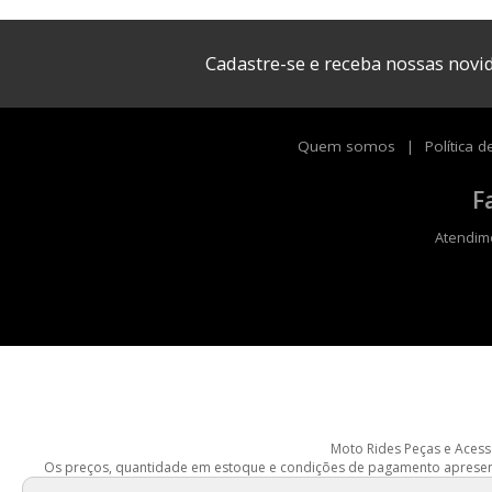
Cadastre-se e receba nossas nov
Quem somos
Política d
F
Atendime
Moto Rides Peças e Acessór
Os preços, quantidade em estoque e condições de pagamento apresentad