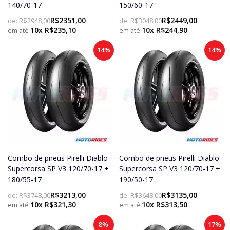
140/70-17
150/60-17
R$2351,00
R$2449,00
de:
R$2948,00
de:
R$3048,00
10x R$235,10
10x R$244,90
14%
14%
Combo de pneus Pirelli Diablo
Combo de pneus Pirelli Diablo
Supercorsa SP V3 120/70-17 +
Supercorsa SP V3 120/70-17 +
180/55-17
190/50-17
R$3213,00
R$3135,00
de:
R$3748,00
de:
R$3648,00
10x R$321,30
10x R$313,50
8%
17%