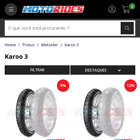
0
Pneus
Metzeler
Karoo 3
Karoo 3
9%
12%