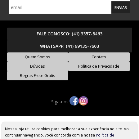
ENVIAR
FALE CONOSCO:
(41) 3357-8463
WHATSAPP:
(41) 99135-7603
Quem Somos
Contato
Dúvidas
Política de Privacidade
Regras Frete Grátis
Siga-nos:
Moto Rides Peças e Acessórios - EIRELI - CNPJ: 17.390.094/0001-55
Rua Alferes Poli, 1483 - Rebouças - Curitiba/PR - Cep: 80220-050
Nossa loja utiliza cookies para melhorar a sua experiência no site. Ao
Os preços, quantidade em estoque e condições de pagamento
continuar navegando, você concorda com a nossa
Política de
apresentados neste site não valem necessariamente para nossa loja física e