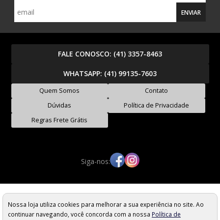
ENVIAR
FALE CONOSCO:
(41) 3357-8463
WHATSAPP:
(41) 99135-7603
Quem Somos
Contato
Dúvidas
Política de Privacidade
Regras Frete Grátis
Siga-nos:
Moto Rides Peças e Acessórios - EIRELI - CNPJ: 17.390.094/0001-55
Rua Alferes Poli, 1483 - Rebouças - Curitiba/PR - Cep: 80220-050
Nossa loja utiliza cookies para melhorar a sua experiência no site. Ao
Os preços, quantidade em estoque e condições de pagamento
continuar navegando, você concorda com a nossa
Política de
apresentados neste site não valem necessariamente para nossa loja física e