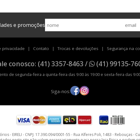
idades e promoções
e privacidade
Contato
Trocas e devoluções
Segurança na c
ale conosco: (41) 3357-8463 /
(41) 99135-76
nto de segunda-feira a quinta-feira das 9:00 às 19:00 e sexta-feira das 9:00
Siga-nos:
ios - EIRELI - CNPJ: 17.390.094/0001-55 - Rua Alferes Poli, 1483 - Rebouças - C
os neste site não valem necessariamente para nossa loja física e podem sofr