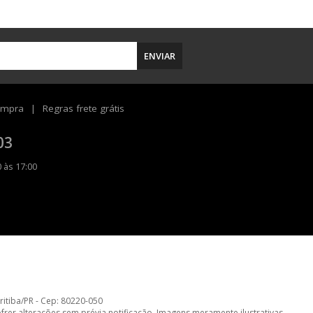
ENVIAR
ompra
Regras frete grátis
03
 às 17:00
uritiba/PR - Cep: 80220-050
er alterações sem prévia notificação. Imagens meramente ilustrativas.