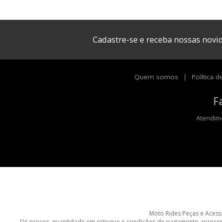
Cadastre-se e receba nossas nov
Quem somos
Política d
F
Atendime
Moto Rides Peças e Acessór
Os preços, quantidade em estoque e condições de pagamento apresentad