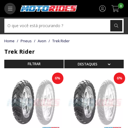
0
Pneus
Avon
Trek Rider
Trek Rider
6%
6%