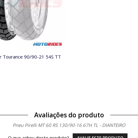
r Tourance 90/90-21 54S TT
Avaliações do produto
Pneu Pirelli MT 60 RS 130/90-16 67H TL - DIANTEIRO
O que achou deste produto?
AVALIE ESTE PRODUTO