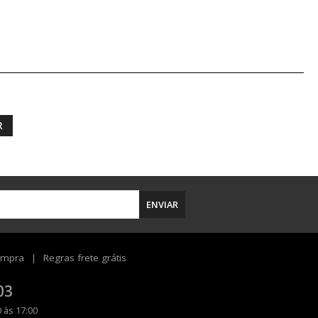
R
ENVIAR
ompra
Regras frete grátis
03
 às 17:00