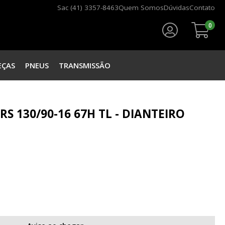
Sac (41) 3357-8463
Quem Somos
Dúvidas
Contato
0
Faça seu login
EÇAS
PNEUS
TRANSMISSÃO
 RS 130/90-16 67H TL - DIANTEIRO