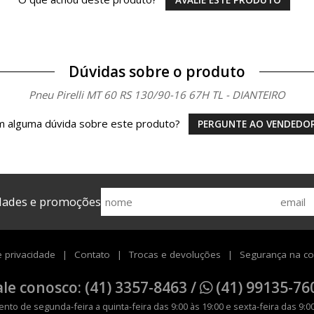
Dúvidas sobre o produto
Pneu Pirelli MT 60 RS 130/90-16 67H TL - DIANTEIRO
 alguma dúvida sobre este produto?
PERGUNTE AO VENDEDO
idades e promoções
e privacidade
Contato
Trocas e devoluções
Segurança na c
ale conosco: (41) 3357-8463 /
(41) 99135-76
nto de segunda-feira a quinta-feira das 9:00 às 19:00 e sexta-feira das 9:00