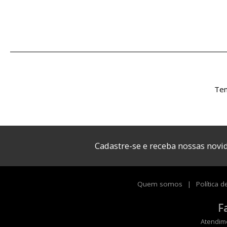
Tem
Cadastre-se e receba nossas nov
Quem somos
Política d
F
Atendime