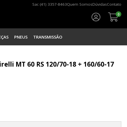
Sac (41) 3357-8463
Quem Somos
Dúvidas
Contato
0
Faça seu login
EÇAS
PNEUS
TRANSMISSÃO
elli MT 60 RS 120/70-18 + 160/60-17