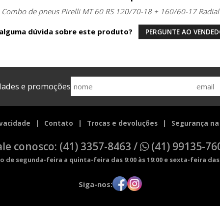
Combo de pneus Pirelli MT 60 RS 120/70-18 + 160/60-17 Radial
alguma dúvida sobre este produto?
PERGUNTE AO VENDE
idades e promoções
ivacidade
Contato
Trocas e devoluções
Segurança na
ale conosco: (41) 3357-8463 /
(41) 99135-76
de segunda-feira a quinta-feira das 9:00 às 19:00 e sexta-feira das 
Siga-nos: