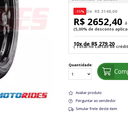
De
R$ 3148,00
11%
R$ 2652,40
5,00% de desconto aplic
10x de R$ 279,20
Quantidade:
Com
Avaliar produto
Perguntar ao vendedor
Simular frete deste item